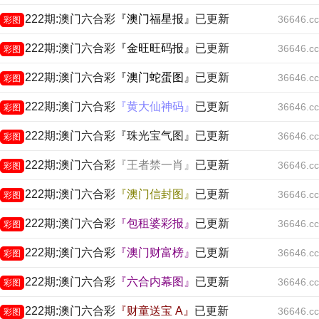
222期:澳门六合彩
『澳门福星报』
已更新
36646.cc
彩图
222期:澳门六合彩
『金旺旺码报』
已更新
36646.cc
彩图
222期:澳门六合彩
『澳门蛇蛋图』
已更新
36646.cc
彩图
222期:澳门六合彩
『黄大仙神码』
已更新
36646.cc
彩图
222期:澳门六合彩『珠光宝气图』已更新
36646.cc
彩图
222期:澳门六合彩
『王者禁一肖』
已更新
36646.cc
彩图
222期:澳门六合彩
『澳门信封图』
已更新
36646.cc
彩图
222期:澳门六合彩
『包租婆彩报』
已更新
36646.cc
彩图
222期:澳门六合彩
『澳门财富榜』
已更新
36646.cc
彩图
222期:澳门六合彩
『六合内幕图』
已更新
36646.cc
彩图
222期:澳门六合彩
『财童送宝 A』
已更新
36646.cc
彩图