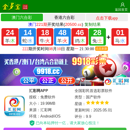
返回首页
汇彩网APP
全国彩民首选彩票软件
授权：免费软件
类型：国产软件
大小：19.99MB
星级：
来源：汇彩网
更新时间：2025.05.01
环境：Android/iOS
评分：9.9
已向本站押付一亿，请大家放心投注！