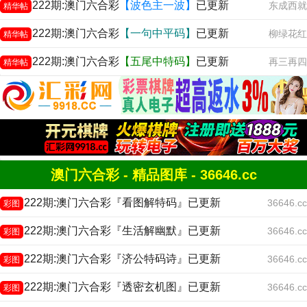
222期:澳门六合彩
【波色主一波】
已更新
东成西就
精华帖
222期:澳门六合彩
【一句中平码】
已更新
柳绿花红
精华帖
222期:澳门六合彩
【五尾中特码】
已更新
再三再四
精华帖
澳门六合彩 - 精品图库 - 36646.cc
222期:澳门六合彩『看图解特码』已更新
36646.cc
彩图
222期:澳门六合彩『生活解幽默』已更新
36646.cc
彩图
222期:澳门六合彩『济公特码诗』已更新
36646.cc
彩图
222期:澳门六合彩『透密玄机图』已更新
36646.cc
彩图