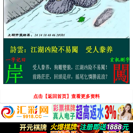
点击【返回首页】查看更多资料