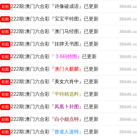
222期:澳门六合彩『诗像破成语』已更新
36646.cc
彩图
222期:澳门六合彩『宝宝平特图』已更新
36646.cc
彩图
222期:澳门六合彩『澳门马经图』已更新
36646.cc
彩图
222期:澳门六合彩『挂牌天书图』已更新
36646.cc
彩图
222期:澳门六合彩
『 3 6码特围』
已更新
36646.cc
彩图
222期:澳门六合彩
『澳门火麒麟』
已更新
36646.cc
彩图
222期:澳门六合彩
『美女六肖中』
已更新
36646.cc
彩图
222期:澳门六合彩
『平特精选料』
已更新
36646.cc
彩图
222期:澳门六合彩
『凤凰卜卦图』
已更新
36646.cc
彩图
222期:澳门六合彩
『白小姐点特』
已更新
36646.cc
彩图
222期:澳门六合彩
『曾道人送特』
已更新
36646.cc
彩图