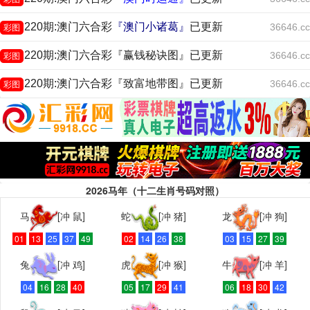
220期:澳门六合彩
『澳门小诸葛』
已更新
36646.cc
彩图
220期:澳门六合彩『赢钱秘诀图』已更新
36646.cc
彩图
220期:澳门六合彩『致富地带图』已更新
36646.cc
彩图