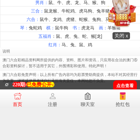
关闭 x
说明
澳门六合彩精品资料网所提供的内容、资料、图片和资讯，只应用在合法的澳门⑥
合彩资料探讨，暂不适用于其它，外围博彩和使用。特此声明！
澳门六合彩免责声明：以上所有广告内容均为彩票赞助商提供，本站不对其经营行
为负责。浏览或使用者须自行承担有关责任，本网站恕不负责。
220期:
已免费公开√
❎
点击查看
[澳门六合彩]易记域名36646.cc
首页
注册
聊天室
抢红包