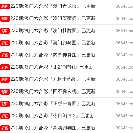
220期:澳门六合彩『澳门青龙报』已更新
36646.cc
彩图
220期:澳门六合彩『澳门管家婆』已更新
36646.cc
彩图
220期:澳门六合彩『澳门挂牌图』已更新
36646.cc
彩图
220期:澳门六合彩『澳门跑马图』已更新
36646.cc
彩图
220期:澳门六合彩『内幕传真图』已更新
36646.cc
彩图
220期:澳门六合彩『 1 2码特图』已更新
36646.cc
彩图
220期:澳门六合彩『九肖十码图』已更新
36646.cc
彩图
220期:澳门六合彩『四不像玄机』已更新
36646.cc
彩图
220期:澳门六合彩『正版一肖图』已更新
36646.cc
彩图
220期:澳门六合彩『今日闲情 2』已更新
36646.cc
彩图
220期:澳门六合彩『高清跑狗图』已更新
36646.cc
彩图