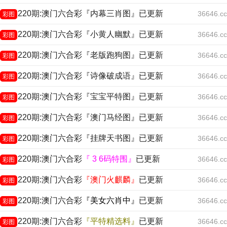
220期:澳门六合彩『内幕三肖图』已更新
36646.cc
彩图
220期:澳门六合彩『小黄人幽默』已更新
36646.cc
彩图
220期:澳门六合彩『老版跑狗图』已更新
36646.cc
彩图
220期:澳门六合彩『诗像破成语』已更新
36646.cc
彩图
220期:澳门六合彩『宝宝平特图』已更新
36646.cc
彩图
220期:澳门六合彩『澳门马经图』已更新
36646.cc
彩图
220期:澳门六合彩『挂牌天书图』已更新
36646.cc
彩图
220期:澳门六合彩
『 3 6码特围』
已更新
36646.cc
彩图
220期:澳门六合彩
『澳门火麒麟』
已更新
36646.cc
彩图
220期:澳门六合彩
『美女六肖中』
已更新
36646.cc
彩图
220期:澳门六合彩
『平特精选料』
已更新
36646.cc
彩图