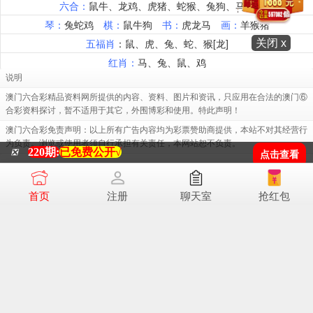
关闭 x
说明
澳门六合彩精品资料网所提供的内容、资料、图片和资讯，只应用在合法的澳门⑥
合彩资料探讨，暂不适用于其它，外围博彩和使用。特此声明！
澳门六合彩免责声明：以上所有广告内容均为彩票赞助商提供，本站不对其经营行
为负责。浏览或使用者须自行承担有关责任，本网站恕不负责。
220期:
已免费公开√
❎
点击查看
[澳门六合彩]易记域名36646.cc
首页
注册
聊天室
抢红包