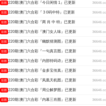
220期:澳门六合彩『今日闲情 1』已更新
36646.cc
彩图
220期:澳门六合彩『 3 0码中特』已更新
36646.cc
彩图
220期:澳门六合彩『两 肖 中 特』已更新
36646.cc
彩图
220期:澳门六合彩『澳门女人味』已更新
36646.cc
彩图
220期:澳门六合彩『幽默猜测图』已更新
36646.cc
彩图
220期:澳门六合彩『一句真言图』已更新
36646.cc
彩图
220期:澳门六合彩『内部特码诗』已更新
36646.cc
彩图
220期:澳门六合彩『金多宝传真』已更新
36646.cc
彩图
220期:澳门六合彩『凤凰天机图』已更新
36646.cc
彩图
220期:澳门六合彩『周公解梦图』已更新
36646.cc
彩图
220期:澳门六合彩『内幕三肖图』已更新
36646.cc
彩图