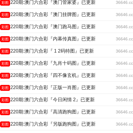
220期:澳门六合彩『澳门管家婆』已更新
36646.cc
彩图
220期:澳门六合彩『澳门挂牌图』已更新
36646.cc
彩图
220期:澳门六合彩『澳门跑马图』已更新
36646.cc
彩图
220期:澳门六合彩『内幕传真图』已更新
36646.cc
彩图
220期:澳门六合彩『 1 2码特图』已更新
36646.cc
彩图
220期:澳门六合彩『九肖十码图』已更新
36646.cc
彩图
220期:澳门六合彩『四不像玄机』已更新
36646.cc
彩图
220期:澳门六合彩『正版一肖图』已更新
36646.cc
彩图
220期:澳门六合彩『今日闲情 2』已更新
36646.cc
彩图
220期:澳门六合彩『高清跑狗图』已更新
36646.cc
彩图
220期:澳门六合彩『另版跑狗图』已更新
36646.cc
彩图