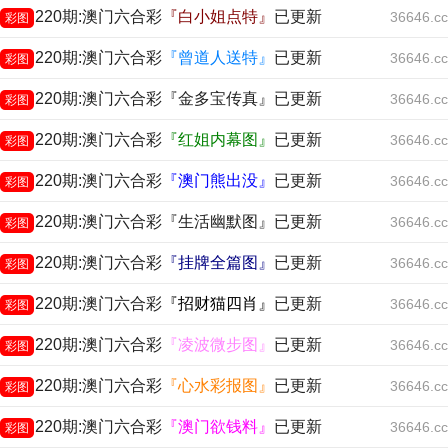
220期:澳门六合彩
『白小姐点特』
已更新
36646.cc
彩图
220期:澳门六合彩
『曾道人送特』
已更新
36646.cc
彩图
220期:澳门六合彩『金多宝传真』已更新
36646.cc
彩图
220期:澳门六合彩
『红姐内幕图』
已更新
36646.cc
彩图
220期:澳门六合彩
『澳门熊出没』
已更新
36646.cc
彩图
220期:澳门六合彩『生活幽默图』已更新
36646.cc
彩图
220期:澳门六合彩
『挂牌全篇图』
已更新
36646.cc
彩图
220期:澳门六合彩
『招财猫四肖』
已更新
36646.cc
彩图
220期:澳门六合彩
『凌波微步图』
已更新
36646.cc
彩图
220期:澳门六合彩
『心水彩报图』
已更新
36646.cc
彩图
220期:澳门六合彩
『澳门欲钱料』
已更新
36646.cc
彩图