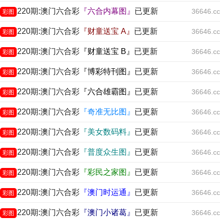
220期:澳门六合彩
『六合内幕图』
已更新
36646.cc
彩图
220期:澳门六合彩
『财童送宝 A』
已更新
36646.cc
彩图
220期:澳门六合彩
『财童送宝 B』
已更新
36646.cc
彩图
220期:澳门六合彩
『博彩特刊图』
已更新
36646.cc
彩图
220期:澳门六合彩
『六合雄霸图』
已更新
36646.cc
彩图
220期:澳门六合彩
『奇准无比图』
已更新
36646.cc
彩图
220期:澳门六合彩
『美女数码料』
已更新
36646.cc
彩图
220期:澳门六合彩
『普度众生图』
已更新
36646.cc
彩图
220期:澳门六合彩
『彩民之家图』
已更新
36646.cc
彩图
220期:澳门六合彩
『澳门时运通』
已更新
36646.cc
彩图
220期:澳门六合彩
『澳门小诸葛』
已更新
36646.cc
彩图