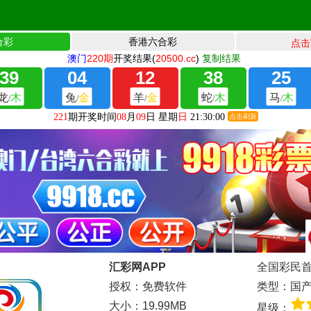
汇彩网APP
全国彩民
授权：免费软件
类型：国
大小：19.99MB
星级：