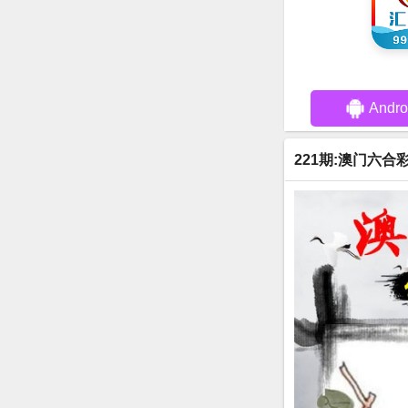
Andr
221期:澳门六