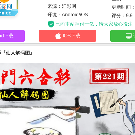
来源：汇彩网
更新时间：20
环境：Android/iOS
评分：9.9
已向本站押付一亿，请大家放心投注
oid下载
IOS下载
合彩『仙人解码图』