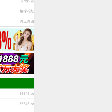
东成西就
柳绿花红
再三再四
36646.cc
36646.cc