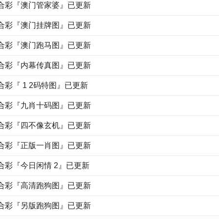
六合彩『澳门管家婆』已更新
六合彩『澳门挂牌图』已更新
六合彩『澳门跑马图』已更新
六合彩『内幕传真图』已更新
六合彩『 1 2码特图』已更新
六合彩『九肖十码图』已更新
六合彩『四不像玄机』已更新
六合彩『正版一肖图』已更新
六合彩『今日闲情 2』已更新
六合彩『高清跑狗图』已更新
六合彩『另版跑狗图』已更新