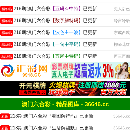
218期:澳门六合彩
【五码☆中特】
已更新
先人后已
精华帖
218期:澳门六合彩
【数字解特码】
已更新
冷言冷语
精华帖
218期:澳门六合彩
【波色主一波】
已更新
东成西就
精华帖
218期:澳门六合彩
【一句中平码】
已更新
柳绿花红
精华帖
218期:澳门六合彩
【五尾中特码】
已更新
再三再四
精华帖
澳门六合彩 - 精品图库 - 36646.cc
218期:澳门六合彩『看图解特码』已更新
36646.cc
彩图
218期:澳门六合彩『生活解幽默』已更新
36646.cc
彩图