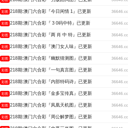
彩图
218期:澳门六合彩『今日闲情 1』已更新
36646.cc
彩图
218期:澳门六合彩『 3 0码中特』已更新
36646.cc
彩图
218期:澳门六合彩『两 肖 中 特』已更新
36646.cc
彩图
218期:澳门六合彩『澳门女人味』已更新
36646.cc
彩图
218期:澳门六合彩『幽默猜测图』已更新
36646.cc
彩图
218期:澳门六合彩『一句真言图』已更新
36646.cc
彩图
218期:澳门六合彩『内部特码诗』已更新
36646.cc
彩图
218期:澳门六合彩『金多宝传真』已更新
36646.cc
彩图
218期:澳门六合彩『凤凰天机图』已更新
36646.cc
彩图
218期:澳门六合彩『周公解梦图』已更新
36646.cc
彩图