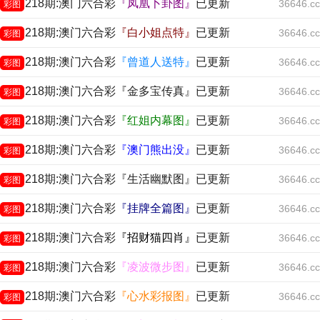
218期:澳门六合彩
『凤凰卜卦图』
已更新
36646.cc
彩图
218期:澳门六合彩
『白小姐点特』
已更新
36646.cc
彩图
218期:澳门六合彩
『曾道人送特』
已更新
36646.cc
彩图
218期:澳门六合彩『金多宝传真』已更新
36646.cc
彩图
218期:澳门六合彩
『红姐内幕图』
已更新
36646.cc
彩图
218期:澳门六合彩
『澳门熊出没』
已更新
36646.cc
彩图
218期:澳门六合彩『生活幽默图』已更新
36646.cc
彩图
218期:澳门六合彩
『挂牌全篇图』
已更新
36646.cc
彩图
218期:澳门六合彩
『招财猫四肖』
已更新
36646.cc
彩图
218期:澳门六合彩
『凌波微步图』
已更新
36646.cc
彩图
218期:澳门六合彩
『心水彩报图』
已更新
36646.cc
彩图