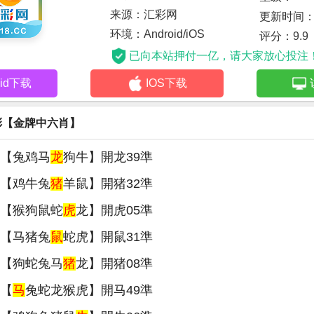
来源：汇彩网
更新时间：20
环境：Android/iOS
评分：9.9
已向本站押付一亿，请大家放心投注
oid下载
IOS下载
合彩【金牌中六肖】
肖【兔鸡马
龙
狗牛】開龙39準
肖【鸡牛兔
猪
羊鼠】開猪32準
肖【猴狗鼠蛇
虎
龙】開虎05準
肖【马猪兔
鼠
蛇虎】開鼠31準
肖【狗蛇兔马
猪
龙】開猪08準
肖【
马
兔蛇龙猴虎】開马49準