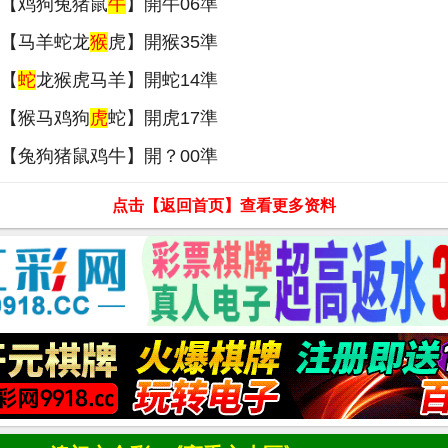
肖【鸡狗兔猪鼠
牛
】開牛06準
肖【马羊蛇龙
猴
虎】開猴35準
肖【
蛇
龙猴虎马羊】開蛇14準
肖【猴马鸡狗
虎
蛇】開虎17準
肖【兔狗猪鼠鸡牛】開？00準
点击【返回首页】查看更多资料