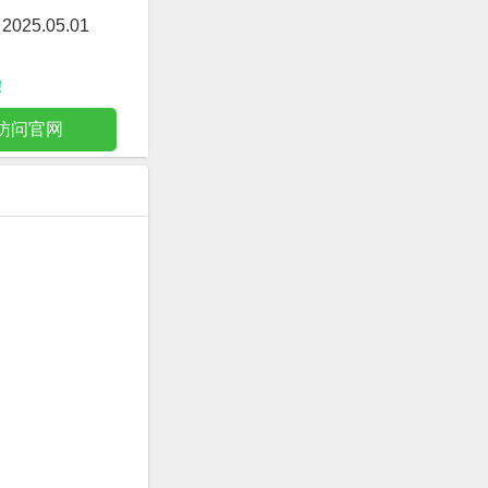
25.05.01
！
访问官网