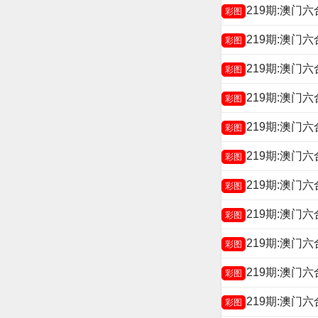
219期:澳门
彩图
219期:澳门
彩图
219期:澳门
彩图
219期:澳门
彩图
219期:澳门
彩图
219期:澳门
彩图
219期:澳门
彩图
219期:澳门
彩图
219期:澳门
彩图
219期:澳门
彩图
219期:澳门
彩图