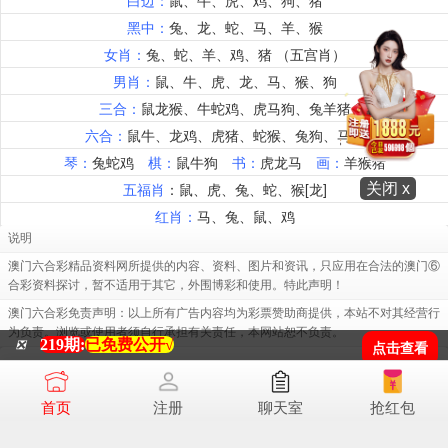
关闭 x
说明
澳门六合彩精品资料网所提供的内容、资料、图片和资讯，只应用在合法的澳门⑥
合彩资料探讨，暂不适用于其它，外围博彩和使用。特此声明！
澳门六合彩免责声明：以上所有广告内容均为彩票赞助商提供，本站不对其经营行
为负责。浏览或使用者须自行承担有关责任，本网站恕不负责。
219期:
已免费公开√
❎
点击查看
[澳门六合彩]易记域名36646.cc
首页
注册
聊天室
抢红包