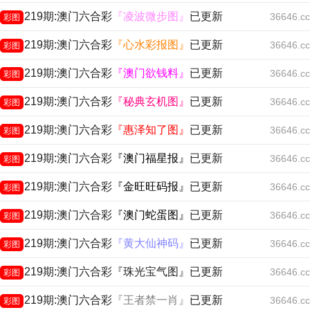
219期:澳门六合彩
『凌波微步图』
已更新
36646.cc
彩图
219期:澳门六合彩
『心水彩报图』
已更新
36646.cc
彩图
219期:澳门六合彩
『澳门欲钱料』
已更新
36646.cc
彩图
219期:澳门六合彩
『秘典玄机图』
已更新
36646.cc
彩图
219期:澳门六合彩
『惠泽知了图』
已更新
36646.cc
彩图
219期:澳门六合彩
『澳门福星报』
已更新
36646.cc
彩图
219期:澳门六合彩
『金旺旺码报』
已更新
36646.cc
彩图
219期:澳门六合彩
『澳门蛇蛋图』
已更新
36646.cc
彩图
219期:澳门六合彩
『黄大仙神码』
已更新
36646.cc
彩图
219期:澳门六合彩『珠光宝气图』已更新
36646.cc
彩图
219期:澳门六合彩
『王者禁一肖』
已更新
36646.cc
彩图