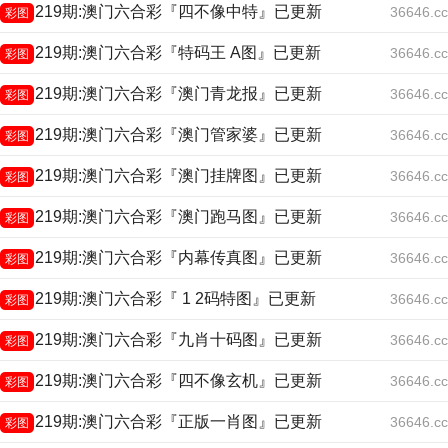
219期:澳门六合彩『四不像中特』已更新
36646.cc
彩图
219期:澳门六合彩『特码王 A图』已更新
36646.cc
彩图
219期:澳门六合彩『澳门青龙报』已更新
36646.cc
彩图
219期:澳门六合彩『澳门管家婆』已更新
36646.cc
彩图
219期:澳门六合彩『澳门挂牌图』已更新
36646.cc
彩图
219期:澳门六合彩『澳门跑马图』已更新
36646.cc
彩图
219期:澳门六合彩『内幕传真图』已更新
36646.cc
彩图
219期:澳门六合彩『 1 2码特图』已更新
36646.cc
彩图
219期:澳门六合彩『九肖十码图』已更新
36646.cc
彩图
219期:澳门六合彩『四不像玄机』已更新
36646.cc
彩图
219期:澳门六合彩『正版一肖图』已更新
36646.cc
彩图