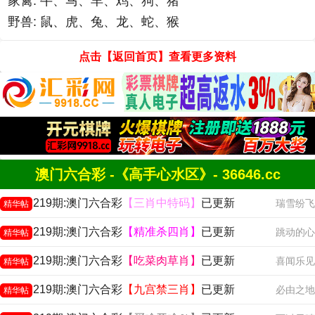
家禽: 牛、马、羊、鸡、狗、猪
野兽: 鼠、虎、兔、龙、蛇、猴
点击【返回首页】查看更多资料
澳门六合彩 -《高手心水区》- 36646.cc
219期:澳门六合彩
【三肖中特码】
已更新
瑞雪纷飞
精华帖
219期:澳门六合彩
【精准杀四肖】
已更新
跳动的心
精华帖
219期:澳门六合彩
【吃菜肉草肖】
已更新
喜闻乐见
精华帖
219期:澳门六合彩
【九宫禁三肖】
已更新
必由之地
精华帖