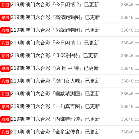
219期:澳门六合彩『今日闲情 2』已更新
36646.cc
彩图
219期:澳门六合彩『高清跑狗图』已更新
36646.cc
彩图
219期:澳门六合彩『另版跑狗图』已更新
36646.cc
彩图
219期:澳门六合彩『今日闲情 1』已更新
36646.cc
彩图
219期:澳门六合彩『 3 0码中特』已更新
36646.cc
彩图
219期:澳门六合彩『两 肖 中 特』已更新
36646.cc
彩图
219期:澳门六合彩『澳门女人味』已更新
36646.cc
彩图
219期:澳门六合彩『幽默猜测图』已更新
36646.cc
彩图
219期:澳门六合彩『一句真言图』已更新
36646.cc
彩图
219期:澳门六合彩『内部特码诗』已更新
36646.cc
彩图
219期:澳门六合彩『金多宝传真』已更新
36646.cc
彩图